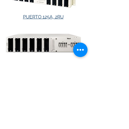
PUERTO 125A, 2RU
PUERTO 125A, 2RU CON GMT
Contacto
info@comptelg.com
(01-55) 5664-4479
55 3232 6940
Escultores 1619, Alfonso XIII, Álvaro
Obregón, 01460 Ciudad de México,
CDMX
Lun-Vie 09:00 AM - 06:00 PM