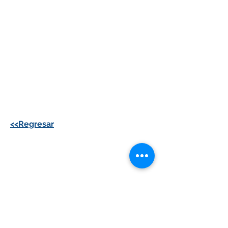
<<Regresar
Contacto
info@comptelg.com
(01-55) 5664-4479
55 3232 6940
Escultores 1619, Alfonso XIII, Álvaro
Obregón, 01460 Ciudad de México,
CDMX
Lun-Vie 09:00 AM - 06:00 PM